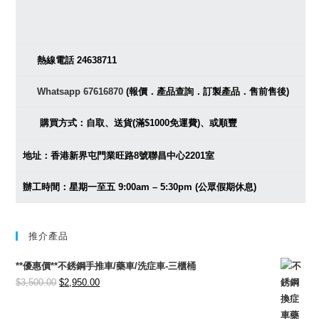
熱線電話 24638711
Whatsapp 67616870
(報價．產品查詢．訂製產品．售前售後)
購買方式：自取、送貨(滿$1000免運費)、或順豐
地址：香港新界屯門業旺路8號聯昌中心2201室
辦工時間：星期一至五 9:00am – 5:30pm (公眾假期休息)
推介產品
**優惠價**不銹鋼手推車/藥車/洗症車-三櫃桶
Original
Current
$
3,500.00
$
2,950.00
price
price
was:
is: