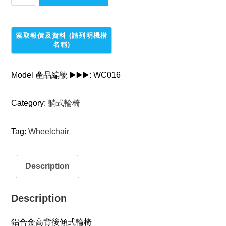
合
金
高
背
後
傾
Model 產品編號 ▶️▶️▶️:
WC016
輪
椅
Category:
躺式輪椅
quantity
Tag:
Wheelchair
Description
Description
鋁合金高背後傾式輪椅