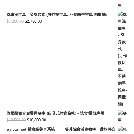
$3,500.00.
$2,950.00.
藥車洗症車 - 窄身款式 (可作換症車, 不銹鋼手推車-四櫃桶)
Original
Current
$
3,250.00
$
2,750.00
price
price
was:
is:
$3,250.00.
$2,750.00.
旗艦級鋁合金醫用藥車 (自吸式靜音路軌) - 院舍/醫院專用
Original
Current
$
13,500.00
$
10,800.00
price
price
Sylvarmed 醫療級藥車系統 —— 提升院舍派藥效率，嚴格符合