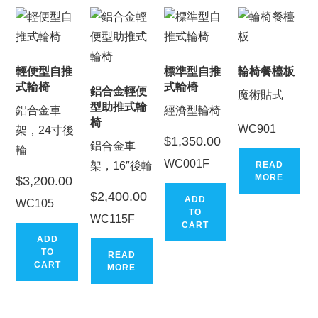
輕便型自推
標準型自推
輪椅餐檯板
式輪椅
式輪椅
鋁合金輕便
魔術貼式
型助推式輪
鋁合金車
經濟型輪椅
椅
WC901
架，24寸後
$
1,350.00
鋁合金車
輪
WC001F
架，16″後輪
READ
MORE
$
3,200.00
$
2,400.00
ADD
WC105
TO
WC115F
CART
ADD
TO
READ
CART
MORE