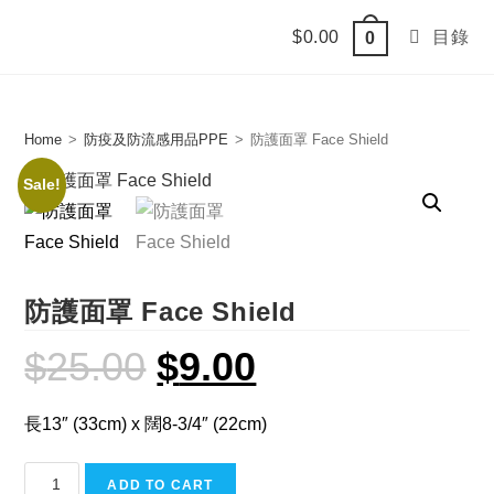
Skip
$
0.00
目錄
0
to
content
Home
>
防疫及防流感用品PPE
>
防護面罩 Face Shield
Sale!
防護面罩 Face Shield
$
25.00
$
9.00
Original
Current
price
price
was:
is:
$25.00.
$9.00.
長13″ (33cm) x 闊8-3/4″ (22cm)
防
ADD TO CART