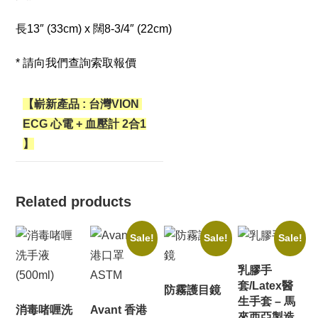
長13″ (33cm) x 闊8-3/4″ (22cm)
* 請向我們查詢索取報價
【嶄新產品 : 台灣VION
ECG 心電 + 血壓計 2合1
】
Related products
Sale!
Sale!
Sale!
乳膠手
套/Latex醫
防霧護目鏡
生手套 – 馬
消毒啫喱洗
Avant 香港
來西亞製造