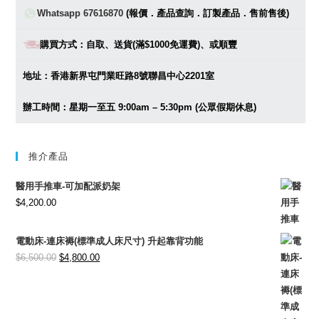
Whatsapp 67616870
(報價．產品查詢．訂製產品．售前售後)
購買方式：自取、送貨(滿$1000免運費)、或順豐
地址：香港新界屯門業旺路8號聯昌中心2201室
辦工時間：星期一至五 9:00am – 5:30pm (公眾假期休息)
推介產品
醫用手推車-可加配派奶架
$
4,200.00
電動床-連床褥(標準成人床尺寸) 升起靠背功能
Original
Current
$
6,500.00
$
4,800.00
price
price
was:
is:
$6,500.00.
$4,800.00.