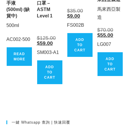
手液
口罩 –
馬來西亞製
(500ml) (缺
ASTM
Original
$
35.00
price
Current
$
9.00
貨中)
Level 1
造
was:
price
$35.00.
is:
FS002B
500ml
$9.00.
Original
$
70.00
price
Current
$
55.00
Original
was:
$
125.00
price
AC002-500
ADD
price
$70.00.
Current
is:
$
59.00
LG007
was:
TO
price
$55.00.
$125.00.
is:
CART
SM003-A1
READ
$59.00.
ADD
MORE
TO
ADD
CART
TO
CART
一鍵 Whatsapp 查詢 | 快速回覆