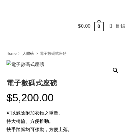
Skip
to
content
$
0.00
目錄
0
Home
>
人體磅
>
電子數碼式座磅
電子數碼式座磅
$
5,200.00
可以減除附加衣物之重量。
特大椅輪、方便推動。
扶手踏腳均可移動，方便上落。