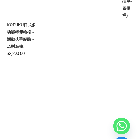
KOFUKU日式多
功能輕便輪椅 -
活動扶手腳踏 -
15吋細轆
$
2,200.00