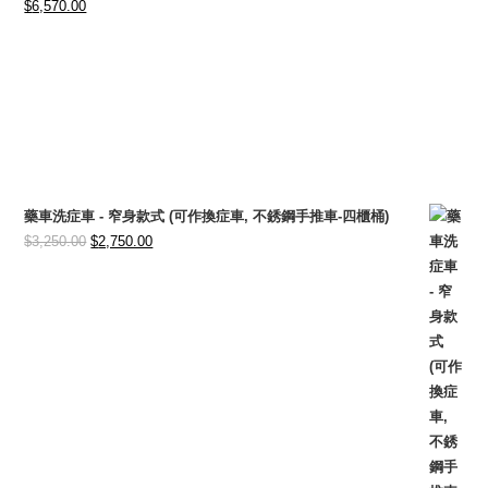
Original
Current
$
6,570.00
price
price
was:
is:
$7,800.00.
$6,570.00.
藥車洗症車 - 窄身款式 (可作換症車, 不銹鋼手推車-四櫃桶)
Original
Current
$
3,250.00
$
2,750.00
price
price
was:
is:
$3,250.00.
$2,750.00.