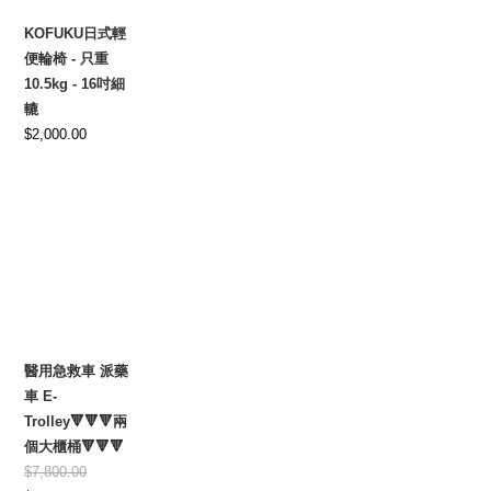
KOFUKU日式輕
便輪椅 - 只重
10.5kg - 16吋細
轆
$
2,000.00
醫用急救車 派藥
車 E-
Trolley🔻🔻🔻兩
個大櫃桶🔻🔻🔻
$
7,800.00