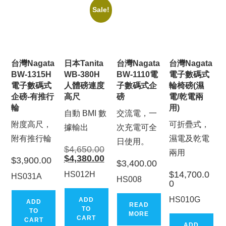
Sale!
台灣Nagata
日本Tanita
台灣Nagata
台灣Nagata
BW-1315H
WB-380H
BW-1110電
電子數碼式
電子數碼式
人體磅連度
子數碼式企
輪椅磅(濕
企磅-有推行
高尺
磅
電/乾電兩
輪
用)
自動 BMI 數
交流電，一
附度高尺，
可折疊式，
據輸出
次充電可全
附有推行輪
濕電及乾電
日使用。
Original
$
4,650.00
兩用
price
Current
$
4,380.00
$
3,900.00
was:
$
3,400.00
price
$4,650.00.
is:
$
14,700.0
HS012H
HS031A
$4,380.00.
HS008
0
HS010G
ADD
ADD
READ
TO
TO
MORE
CART
CART
ADD