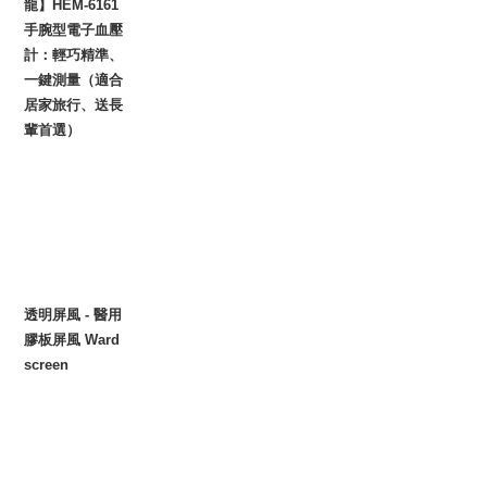
龍】HEM-6161
手腕型電子血壓
計：輕巧精準、
一鍵測量（適合
居家旅行、送長
輩首選）
透明屏風 - 醫用
膠板屏風 Ward
screen