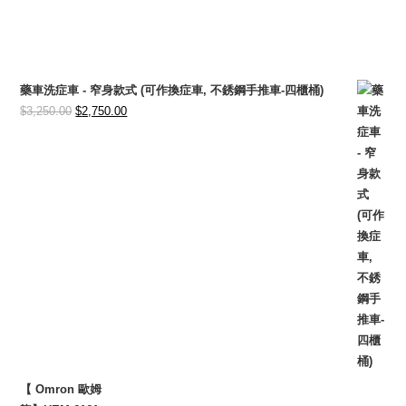
藥車洗症車 - 窄身款式 (可作換症車, 不銹鋼手推車-四櫃桶)
Original
Current
$
3,250.00
$
2,750.00
price
price
was:
is:
$3,250.00.
$2,750.00.
【 Omron 歐姆