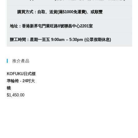
購買方式：自取、送貨(滿$1000免運費)、或順豐
地址：香港新界屯門業旺路8號聯昌中心2201室
辦工時間：星期一至五 9:00am – 5:30pm (公眾假期休息)
推介產品
KOFUKU日式標
準輪椅 - 24吋大
轆
$
1,450.00