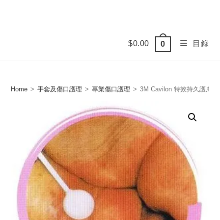
Skip
to
content
$
0.00
目錄
0
Home
>
手套及傷口護理
>
專業傷口護理
>
3M Cavilon 特效持久護膚霜