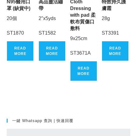
N95醫用口
高品靈活繃
Cloth
特效持久護
罩 (缺貨中)
帶
Dressing
膚霜
with pad 柔
20個
2″x5yds
28g
軟布質傷口
敷料
ST1870
ST1582
ST3391
9x25cm
READ
READ
READ
ST3671A
MORE
MORE
MORE
READ
MORE
一鍵 Whatsapp 查詢 | 快速回覆