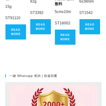
92g
6x38mm
敷料
15g
5cmx10m
ST3392
ST1542
ST91110
ST16002
READ
READ
MORE
MORE
READ
MORE
READ
MORE
一鍵 Whatsapp 查詢 | 快速回覆