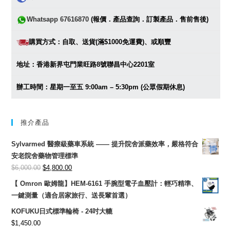
Whatsapp 67616870
(報價．產品查詢．訂製產品．售前售後)
購買方式：自取、送貨(滿$1000免運費)、或順豐
地址：香港新界屯門業旺路8號聯昌中心2201室
辦工時間：星期一至五 9:00am – 5:30pm (公眾假期休息)
推介產品
Sylvarmed 醫療級藥車系統 —— 提升院舍派藥效率，嚴格符合
安老院舍藥物管理標準
Original
Current
$
6,000.00
$
4,800.00
price
price
【 Omron 歐姆龍】HEM-6161 手腕型電子血壓計：輕巧精準、
was:
is:
一鍵測量（適合居家旅行、送長輩首選）
$6,000.00.
$4,800.00.
KOFUKU日式標準輪椅 - 24吋大轆
$
1,450.00