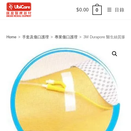
Skip
$
0.00
目錄
0
to
content
Home
>
手套及傷口護理
>
專業傷口護理
>
3M Durapore 醫生絲質膠布