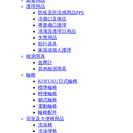
餵食用品
護理用品
防疫及防流感用品PPE
洗傷口及換症
專業傷口護理
清潔及護理日用品
失禁用品
助行器具
家居或個人護理
檢測用具
血壓計
其他檢測用具
輪椅
KOFUKU日式輪椅
標準輪椅
輕便輪椅
躺式輪椅
電動輪椅
輪椅配件
浴室及大便椅用品
洗澡椅
洗澡便椅