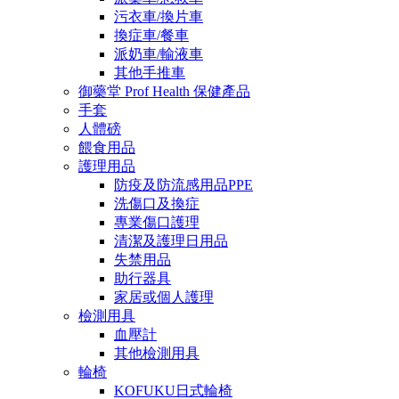
污衣車/換片車
換症車/餐車
派奶車/輸液車
其他手推車
御藥堂 Prof Health 保健產品
手套
人體磅
餵食用品
護理用品
防疫及防流感用品PPE
洗傷口及換症
專業傷口護理
清潔及護理日用品
失禁用品
助行器具
家居或個人護理
檢測用具
血壓計
其他檢測用具
輪椅
KOFUKU日式輪椅