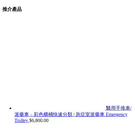
推介產品
醫用手推車/
派藥車 – 彩色櫃桶快速分類 | 急症室派藥車 Emergency
Trolley
$
6,800.00