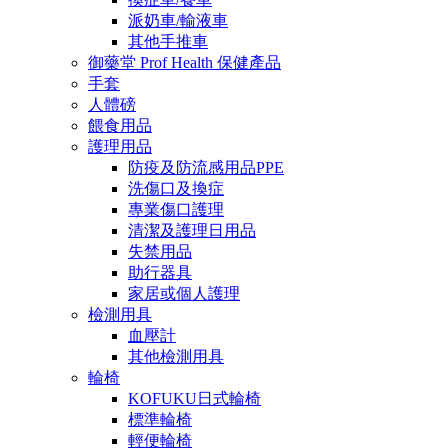
派奶車/輸液車
其他手推車
御藥堂 Prof Health 保健產品
手套
人體磅
餵食用品
護理用品
防疫及防流感用品PPE
洗傷口及換症
專業傷口護理
清潔及護理日用品
失禁用品
助行器具
家居或個人護理
檢測用具
血壓計
其他檢測用具
輪椅
KOFUKU日式輪椅
標準輪椅
輕便輪椅