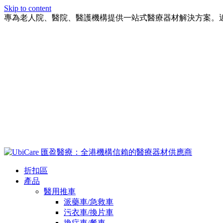
Skip to content
專為老人院、醫院、醫護機構提供一站式醫療器材解決方案。
折扣區
產品
醫用推車
派藥車/急救車
污衣車/換片車
換症車/餐車