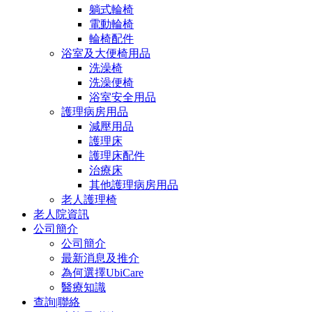
躺式輪椅
電動輪椅
輪椅配件
浴室及大便椅用品
洗澡椅
洗澡便椅
浴室安全用品
護理病房用品
減壓用品
護理床
護理床配件
治療床
其他護理病房用品
老人護理椅
老人院資訊
公司簡介
公司簡介
最新消息及推介
為何選擇UbiCare
醫療知識
查詢|聯絡