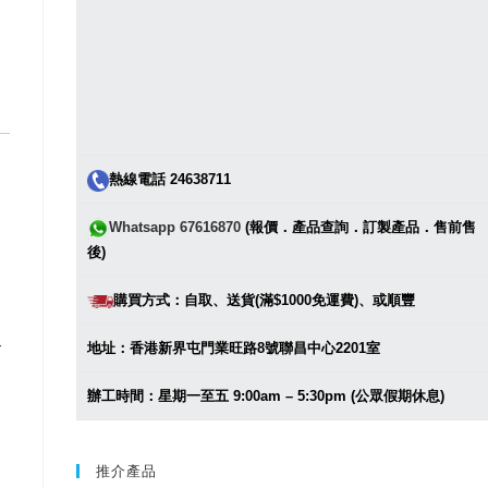
熱線電話 24638711
Whatsapp 67616870
(報價．產品查詢．訂製產品．售前售
後)
購買方式：自取、送貨(滿$1000免運費)、或順豐
地址：香港新界屯門業旺路8號聯昌中心2201室
辦工時間：星期一至五 9:00am – 5:30pm (公眾假期休息)
推介產品