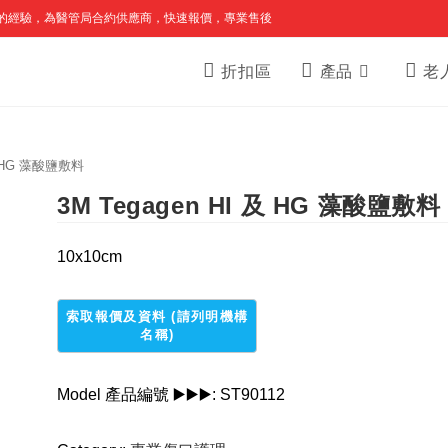
的經驗，為醫管局合約供應商，快速報價，專業售後
折扣區
產品
老
 及 HG 藻酸鹽敷料
3M Tegagen HI 及 HG 藻酸鹽敷料
10x10cm
Model 產品編號 ▶️▶️▶️:
ST90112