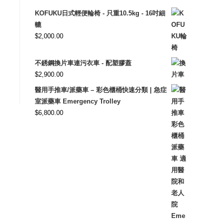
KOFUKU日式輕便輪椅 - 只重10.5kg - 16吋細
轆
$
2,000.00
不銹鋼換片車連污衣車 - 配塑膠蓋
$
2,900.00
醫用手推車/派藥車 – 彩色櫃桶快速分類 | 急症
室派藥車 Emergency Trolley
$
6,800.00