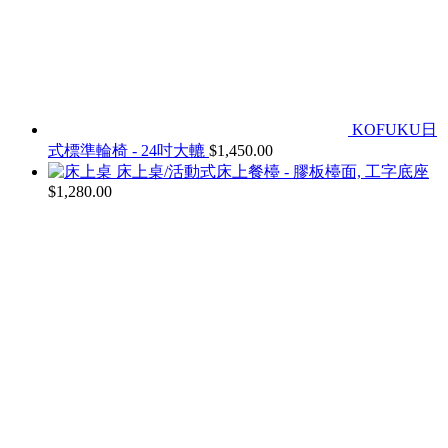
KOFUKU日
式標準輪椅 - 24吋大轆
$
1,450.00
床上桌/活動式床上餐檯 - 膠板檯面, 工字底座
$
1,280.00