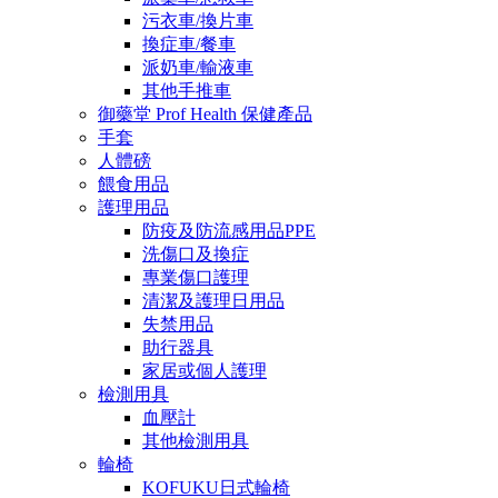
污衣車/換片車
換症車/餐車
派奶車/輸液車
其他手推車
御藥堂 Prof Health 保健產品
手套
人體磅
餵食用品
護理用品
防疫及防流感用品PPE
洗傷口及換症
專業傷口護理
清潔及護理日用品
失禁用品
助行器具
家居或個人護理
檢測用具
血壓計
其他檢測用具
輪椅
KOFUKU日式輪椅