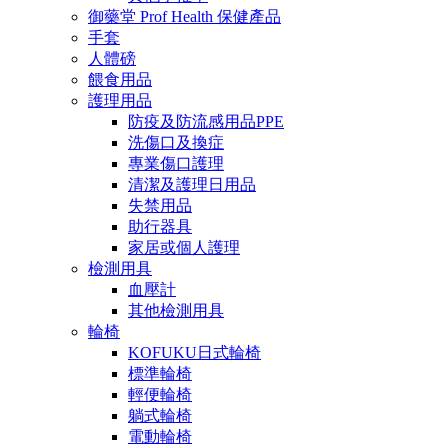
御藥堂 Prof Health 保健產品
手套
人體磅
餵食用品
護理用品
防疫及防流感用品PPE
洗傷口及換症
專業傷口護理
清潔及護理日用品
失禁用品
助行器具
家居或個人護理
檢測用具
血壓計
其他檢測用具
輪椅
KOFUKU日式輪椅
標準輪椅
輕便輪椅
躺式輪椅
電動輪椅