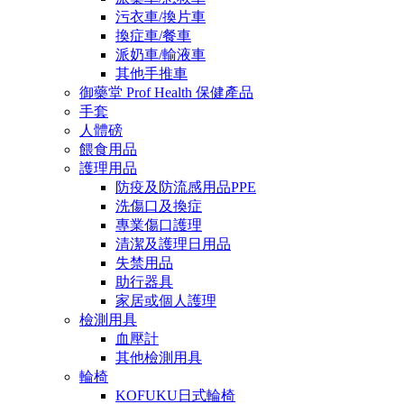
污衣車/換片車
換症車/餐車
派奶車/輸液車
其他手推車
御藥堂 Prof Health 保健產品
手套
人體磅
餵食用品
護理用品
防疫及防流感用品PPE
洗傷口及換症
專業傷口護理
清潔及護理日用品
失禁用品
助行器具
家居或個人護理
檢測用具
血壓計
其他檢測用具
輪椅
KOFUKU日式輪椅