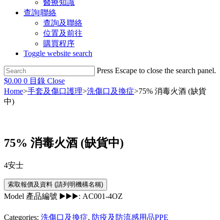
醫療知識
查詢|聯絡
查詢及聯絡
位置及前往
購買程序
Toggle website search
Press Escape to close the search panel.
$
0.00
0
目錄
Close
Home
>
手套及傷口護理
>
洗傷口及換症
>
75% 消毒火酒 (缺貨
中)
75% 消毒火酒 (缺貨中)
4安士
Model 產品編號 ▶️▶️▶️:
AC001-4OZ
Categories:
洗傷口及換症
,
防疫及防流感用品PPE