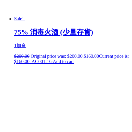
Sale!
75% 消毒火酒 (少量存貨)
1加侖
$
200.00
Original price was: $200.00.
$
160.00
Current price is:
$160.00.
AC001-1G
Add to cart