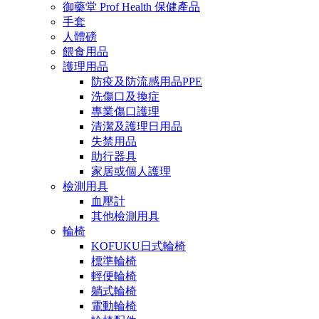
御藥堂 Prof Health 保健產品
手套
人體磅
餵食用品
護理用品
防疫及防流感用品PPE
洗傷口及換症
專業傷口護理
清潔及護理日用品
失禁用品
助行器具
家居或個人護理
檢測用具
血壓計
其他檢測用具
輪椅
KOFUKU日式輪椅
標準輪椅
輕便輪椅
躺式輪椅
電動輪椅