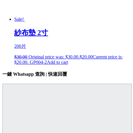
Sale!
紗布墊 2寸
200片
$
30.00
Original price was: $30.00.
$
20.00
Current price is:
$20.00.
GP004-2
Add to cart
一鍵 Whatsapp 查詢 | 快速回覆