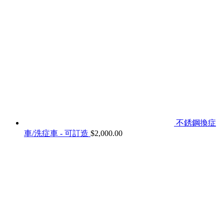
不銹鋼換症
車/洗症車 - 可訂造
$
2,000.00