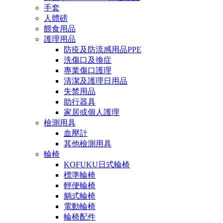
手套
人體磅
餵食用品
護理用品
防疫及防流感用品PPE
洗傷口及換症
專業傷口護理
清潔及護理日用品
失禁用品
助行器具
家居或個人護理
檢測用具
血壓計
其他檢測用具
輪椅
KOFUKU日式輪椅
標準輪椅
輕便輪椅
躺式輪椅
電動輪椅
輪椅配件