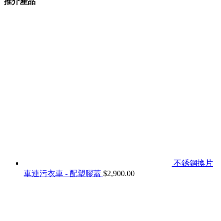
推介產品
不銹鋼換片
車連污衣車 - 配塑膠蓋
$
2,900.00