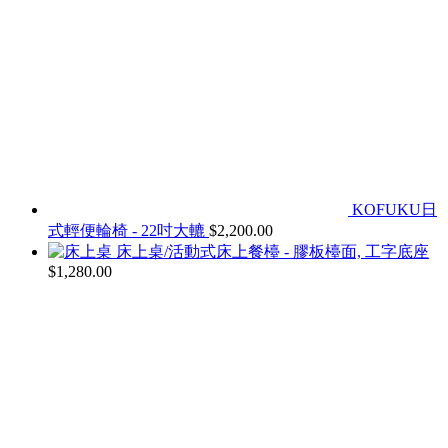
KOFUKU日
式輕便輪椅 - 22吋大轆
$
2,200.00
床上桌/活動式床上餐檯 - 膠板檯面, 工字底座
$
1,280.00