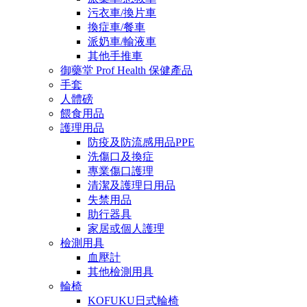
污衣車/換片車
換症車/餐車
派奶車/輸液車
其他手推車
御藥堂 Prof Health 保健產品
手套
人體磅
餵食用品
護理用品
防疫及防流感用品PPE
洗傷口及換症
專業傷口護理
清潔及護理日用品
失禁用品
助行器具
家居或個人護理
檢測用具
血壓計
其他檢測用具
輪椅
KOFUKU日式輪椅