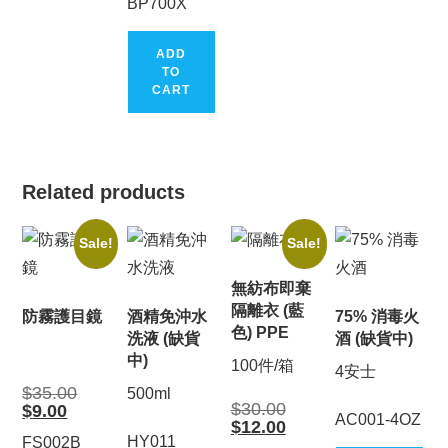
BP700X
ADD
TO
CART
Related products
Sale!
Sale!
無紡布即棄
隔離衣 (藍
防霧護目鏡
酒精免沖水
75% 消毒火
色) PPE
洗液 (缺貨
酒 (缺貨中)
中)
100件/箱
4安士
Original
$
35.00
500ml
price
Original
$
30.00
Current
$
9.00
was:
AC001-4OZ
price
price
Current
$
12.00
$35.00.
was:
is:
price
HY011
FS002B