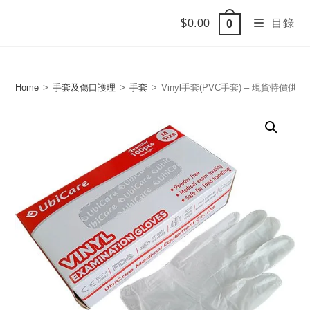
Skip
$
0.00
目錄
0
to
content
Home
>
手套及傷口護理
>
手套
>
Vinyl手套(PVC手套) – 現貨特價供應