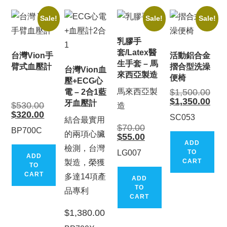
Sale!
Sale!
Sale!
乳膠手
套/Latex醫
台灣Vion手
活動鋁合金
生手套 – 馬
臂式血壓計
摺合型洗澡
台灣Vion血
來西亞製造
便椅
壓+ECG心
Origi
馬來西亞製
$
1,500.00
電 – 2合1藍
price
Curr
$
1,350.00
牙血壓計
Original
$
530.00
was:
造
price
price
$1,5
Current
$
320.00
is:
SC053
was:
結合最實用
price
$1,3
$530.00.
Original
$
70.00
is:
BP700C
price
的兩項心臟
$320.00.
Current
$
55.00
was:
price
ADD
$70.00.
檢測，台灣
is:
LG007
TO
ADD
$55.00.
CART
製造，榮獲
TO
CART
多達14項產
ADD
TO
品專利
CART
$
1,380.00