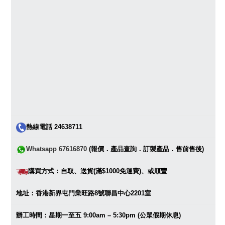
熱線電話 24638711
Whatsapp 67616870
(報價．產品查詢．訂製產品．售前售後)
購買方式：自取、送貨(滿$1000免運費)、或順豐
地址：香港新界屯門業旺路8號聯昌中心2201室
辦工時間：星期一至五 9:00am – 5:30pm (公眾假期休息)