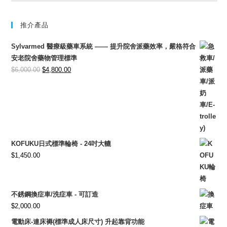
推介產品
Sylvarmed 醫療級藥車系統 —— 提升院舍派藥效率，嚴格符合
安老院舍藥物管理標準
Original
Current
$
6,000.00
$
4,800.00
price
price
was:
is:
$6,000.00.
$4,800.00.
KOFUKU日式標準輪椅 - 24吋大轆
$
1,450.00
不銹鋼換症車/洗症車 - 可訂造
$
2,000.00
電動床-連床褥(標準成人床尺寸) 升起靠背功能