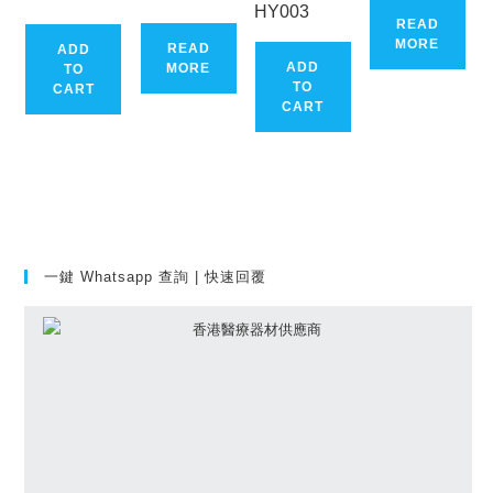
$30.00.
$9.00.
is:
HY003
$12.00.
READ
MORE
READ
ADD
ADD
MORE
TO
TO
CART
CART
一鍵 Whatsapp 查詢 | 快速回覆