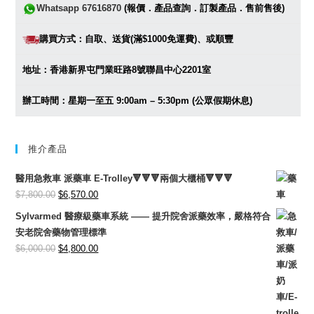
Whatsapp 67616870
(報價．產品查詢．訂製產品．售前售後)
購買方式：自取、送貨(滿$1000免運費)、或順豐
地址：香港新界屯門業旺路8號聯昌中心2201室
辦工時間：星期一至五 9:00am – 5:30pm (公眾假期休息)
推介產品
醫用急救車 派藥車 E-Trolley🔻🔻🔻兩個大櫃桶🔻🔻🔻
Original
Current
$
7,800.00
$
6,570.00
price
price
Sylvarmed 醫療級藥車系統 —— 提升院舍派藥效率，嚴格符合
was:
is:
安老院舍藥物管理標準
$7,800.00.
$6,570.00.
Original
Current
$
6,000.00
$
4,800.00
price
price
was:
is:
$6,000.00.
$4,800.00.