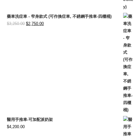
藥車洗症車 - 窄身款式 (可作換症車, 不銹鋼手推車-四櫃桶)
Original
Current
$
3,250.00
$
2,750.00
price
price
was:
is:
$3,250.00.
$2,750.00.
醫用手推車-可加配派奶架
$
4,200.00